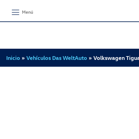
Menú
Inicio
»
Vehículos Das WeltAuto
»
Volkswagen Tigua