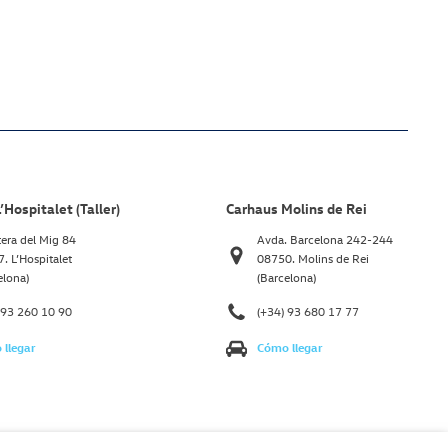
’Hospitalet (Taller)
Carhaus Molins de Rei
tera del Mig 84
Avda. Barcelona 242-244
. L’Hospitalet
08750. Molins de Rei
elona)
(Barcelona)
 93 260 10 90
(+34) 93 680 17 77
llegar
Cómo llegar