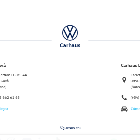
Carhaus
avà
Carhaus L
ertran I Guell 44
Carre
 Gavà
08907
ona)
(Barc
93 662 61 63
(+34)
legar
Cómo 
Síguenos en: