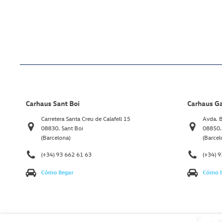
Carhaus Sant Boi
Carhaus G
Carretera Santa Creu de Calafell 15
Avda. B
08830. Sant Boi
08850.
(Barcelona)
(Barcel
(+34) 93 662 61 63
(+34) 
Cómo llegar
Cómo l