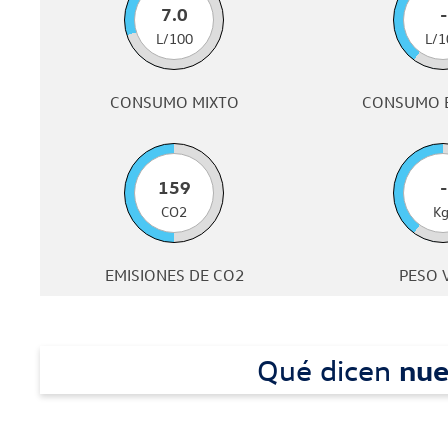
7.0
-
L/100
L/1
CONSUMO MIXTO
CONSUMO 
159
-
CO2
Kg
EMISIONES DE CO2
PESO 
Qué dicen
nue