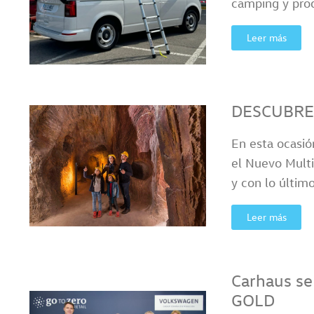
camping y pro
Leer más
DESCUBRE
En esta ocasió
el Nuevo Multi
y con lo últim
Leer más
Carhaus se
GOLD