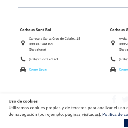
Carhaus Sant Boi
Carhaus 
Carretera Santa Creu de Calafell 15
Avda. 
08830. Sant Boi
08850
(Barcelona)
(Barc
(+34) 93 662 61 63
(+34)
Cómo llegar
Cómo 
Uso de cookies
Utilizamos cookies propias y de terceros para analizar el uso 
de navegación (por ejemplo, páginas visitadas).
Política de c
©Copyright 2024 Webmotion PRO by
Dapda Motor Digital