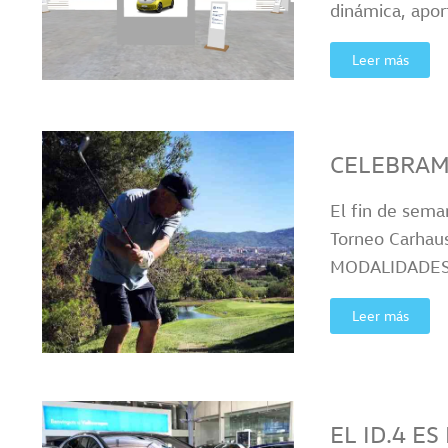
dinámica, apor
Leer más
CELEBRAM
El fin de sema
Torneo Carhaus
MODALIDADES Se
Leer más
EL ID.4 E