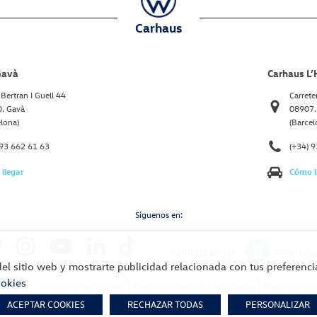
Carhaus
Gavà
Carhaus L’H
Bertran I Guell 44
Carrete
. Gavà
08907. 
elona)
(Barcel
 93 662 61 63
(+34) 
llegar
Cómo l
Síguenos en:
Contáctanos:
WhatsAp
del sitio web y mostrarte publicidad relacionada con tus preferencia
ookies
Política de privacidad
Política de cookies
Aviso legal
Política de p
ACEPTAR COOKIES
RECHAZAR TODAS
PERSONALIZAR