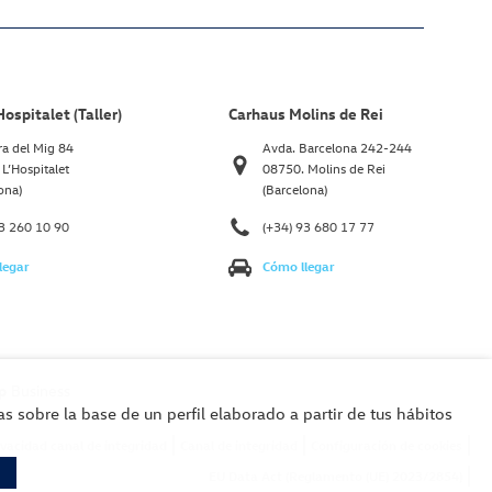
ospitalet (Taller)
Carhaus Molins de Rei
ra del Mig 84
Avda. Barcelona 242-244
L’Hospitalet
08750. Molins de Rei
ona)
(Barcelona)
93 260 10 90
(+34) 93 680 17 77
legar
Cómo llegar
p
Business
s sobre la base de un perfil elaborado a partir de tus hábitos
rivacidad canal de integridad
Canal de integridad
Configuración de cookies
EU Data Act (Reglamento (UE) 2023/2854)