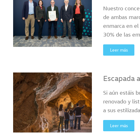
Nuestro conces
de ambas marca
enmarca en el 
30% de las em
Leer más
Escapada a
Si aún estáis 
renovado y list
a sus estiliza
Leer más