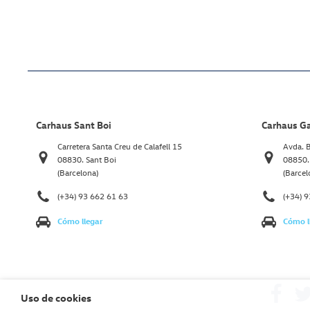
Carhaus Sant Boi
Carhaus G
Carretera Santa Creu de Calafell 15
Avda. B
08830. Sant Boi
08850.
(Barcelona)
(Barcel
(+34) 93 662 61 63
(+34) 
Cómo llegar
Cómo l
Uso de cookies