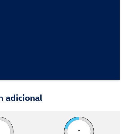
ón
adicional
-