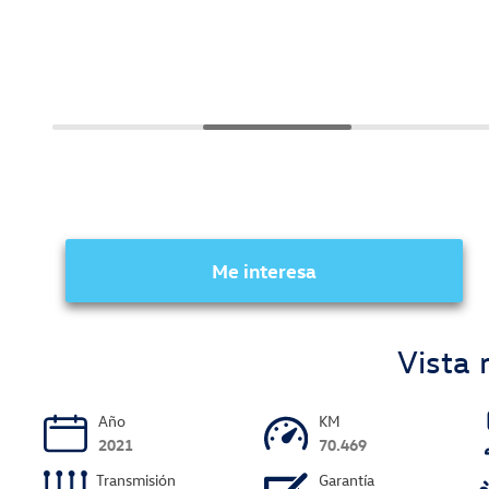
Me interesa
Vista 
Año
KM
2021
70.469
Transmisión
Garantía