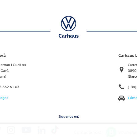
Carhaus
avà
Carhaus L
ertran I Guell 44
Carre
 Gavà
08907
ona)
(Barc
93 662 61 63
(+34)
legar
Cómo 
Síguenos en:
Contáctanos:
WhatsAp