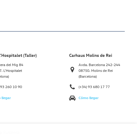
’Hospitalet (Taller)
Carhaus Molins de Rei
tera del Mig 84
Avda. Barcelona 242-244
. L’Hospitalet
08750. Molins de Rei
elona)
(Barcelona)
 93 260 10 90
(+34) 93 680 17 77
llegar
Cómo llegar
p
Business